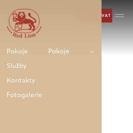
REZERVOVAT
Pokoje
Pokoje
Služby
Kontakty
Fotogalerie